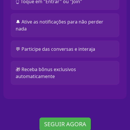
👆 Toque em "Entrar" ou "Join"
🔔 Ative as notificações para não perder
nada
💬 Participe das conversas e interaja
🎁 Receba bônus exclusivos
automaticamente
SEGUIR AGORA