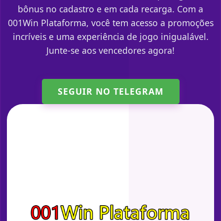
bônus no cadastro e em cada recarga. Com a
001Win Plataforma, você tem acesso a promoções
incríveis e uma experiência de jogo inigualável.
Junte-se aos vencedores agora!
SEGUIR NO TELEGRAM