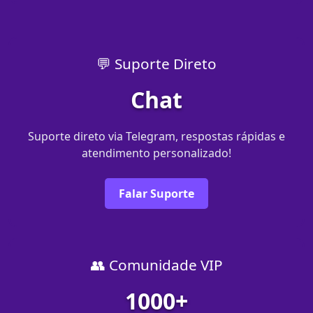
💬 Suporte Direto
Chat
Suporte direto via Telegram, respostas rápidas e
atendimento personalizado!
Falar Suporte
👥 Comunidade VIP
1000+