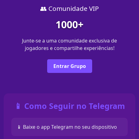
👥 Comunidade VIP
1000+
Junte-se a uma comunidade exclusiva de
jogadores e compartilhe experiências!
Entrar Grupo
📱 Como Seguir no Telegram
📱 Baixe o app Telegram no seu dispositivo