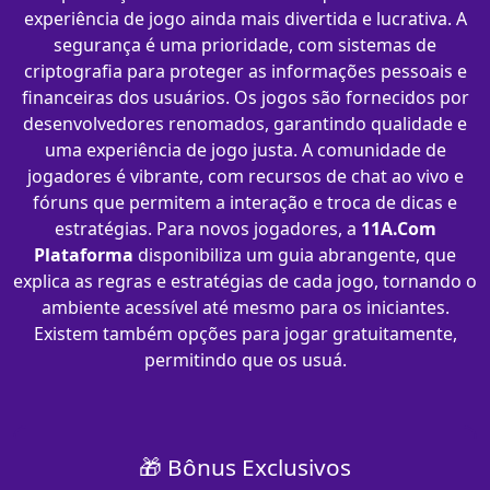
experiência de jogo ainda mais divertida e lucrativa. A
segurança é uma prioridade, com sistemas de
criptografia para proteger as informações pessoais e
financeiras dos usuários. Os jogos são fornecidos por
desenvolvedores renomados, garantindo qualidade e
uma experiência de jogo justa. A comunidade de
jogadores é vibrante, com recursos de chat ao vivo e
fóruns que permitem a interação e troca de dicas e
estratégias. Para novos jogadores, a
11A.Com
Plataforma
disponibiliza um guia abrangente, que
explica as regras e estratégias de cada jogo, tornando o
ambiente acessível até mesmo para os iniciantes.
Existem também opções para jogar gratuitamente,
permitindo que os usuá.
🎁 Bônus Exclusivos