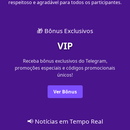
respeitoso e agradável para todos os participantes.
🎁 Bônus Exclusivos
VIP
Receba bônus exclusivos do Telegram,
promoções especiais e códigos promocionais
únicos!
Ver Bônus
📢 Notícias em Tempo Real