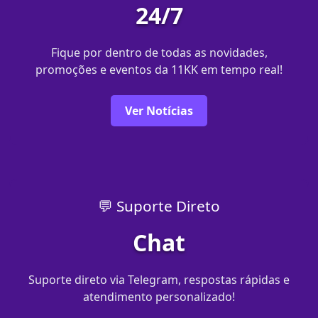
24/7
Fique por dentro de todas as novidades,
promoções e eventos da 11KK em tempo real!
Ver Notícias
💬 Suporte Direto
Chat
Suporte direto via Telegram, respostas rápidas e
atendimento personalizado!