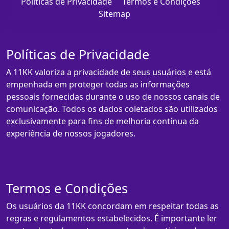
Políticas de Privacidade
Termos e Condições
Sitemap
Políticas de Privacidade
A 11KK valoriza a privacidade de seus usuários e está
empenhada em proteger todas as informações
pessoais fornecidas durante o uso de nossos canais de
comunicação. Todos os dados coletados são utilizados
exclusivamente para fins de melhoria contínua da
experiência de nossos jogadores.
Termos e Condições
Os usuários da 11KK concordam em respeitar todas as
regras e regulamentos estabelecidos. É importante ler