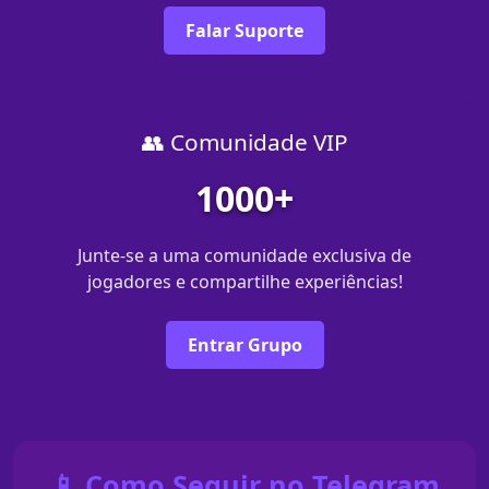
Falar Suporte
👥 Comunidade VIP
1000+
Junte-se a uma comunidade exclusiva de
jogadores e compartilhe experiências!
Entrar Grupo
📱 Como Seguir no Telegram