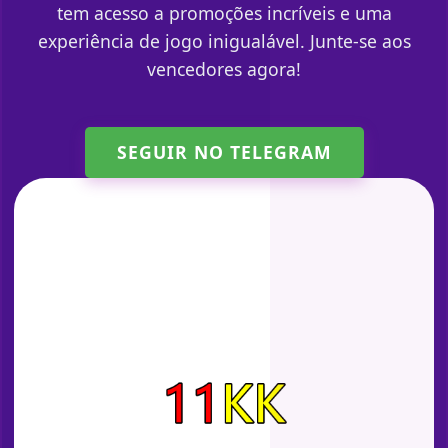
tem acesso a promoções incríveis e uma
experiência de jogo inigualável. Junte-se aos
vencedores agora!
SEGUIR NO TELEGRAM