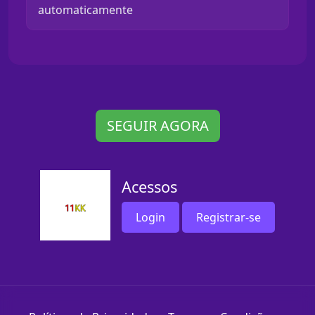
automaticamente
SEGUIR AGORA
Acessos
Login
Registrar-se