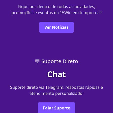
Fique por dentro de todas as novidades,
promoções e eventos da 15Win em tempo real!
Ver Notícias
💬 Suporte Direto
Chat
Suporte direto via Telegram, respostas rápidas e
atendimento personalizado!
Falar Suporte