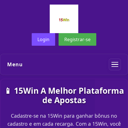
Login
Registrar-se
Menu
📱 15Win A Melhor Plataforma
de Apostas
Cadastre-se na 15Win para ganhar bônus no
cadastro e em cada recarga. Com a 15Win, você