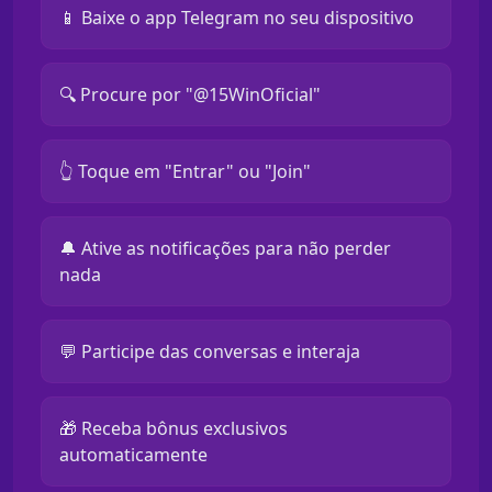
📱 Baixe o app Telegram no seu dispositivo
🔍 Procure por "@15WinOficial"
👆 Toque em "Entrar" ou "Join"
🔔 Ative as notificações para não perder
nada
💬 Participe das conversas e interaja
🎁 Receba bônus exclusivos
automaticamente