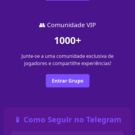
👥 Comunidade VIP
1000+
Junte-se a uma comunidade exclusiva de
jogadores e compartilhe experiências!
Entrar Grupo
📱 Como Seguir no Telegram