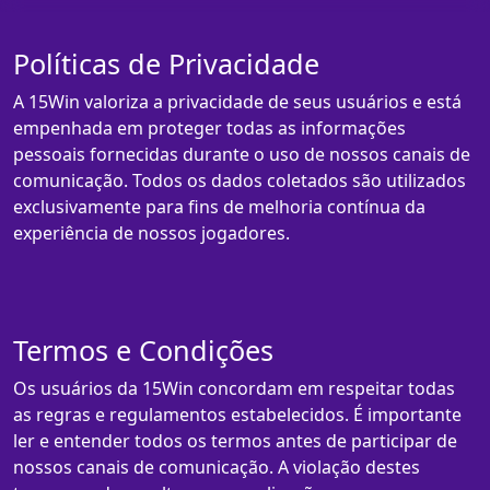
Políticas de Privacidade
A 15Win valoriza a privacidade de seus usuários e está
empenhada em proteger todas as informações
pessoais fornecidas durante o uso de nossos canais de
comunicação. Todos os dados coletados são utilizados
exclusivamente para fins de melhoria contínua da
experiência de nossos jogadores.
Termos e Condições
Os usuários da 15Win concordam em respeitar todas
as regras e regulamentos estabelecidos. É importante
ler e entender todos os termos antes de participar de
nossos canais de comunicação. A violação destes