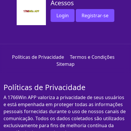
Acessos
Login
Registrar-se
Políticas de Privacidade
Termos e Condições
Sitemap
Políticas de Privacidade
A 1766Win APP valoriza a privacidade de seus usuários
e está empenhada em proteger todas as informações
pessoais fornecidas durante o uso de nossos canais de
comunicação. Todos os dados coletados são utilizados
exclusivamente para fins de melhoria contínua da