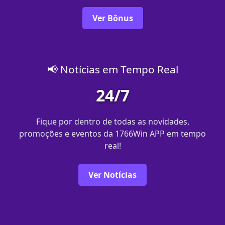
Ver Bônus
📢 Notícias em Tempo Real
24/7
Fique por dentro de todas as novidades,
promoções e eventos da 1766Win APP em tempo
real!
Ver Notícias