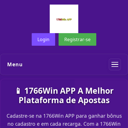
Login
Registrar-se
Menu
📱 1766Win APP A Melhor
Plataforma de Apostas
Cadastre-se na 1766Win APP para ganhar bônus
no cadastro e em cada recarga. Com a 1766Win