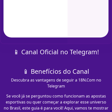
📱 Canal Oficial no Telegram!
📱 Benefícios do Canal
Descubra as vantagens de seguir a 18N.Com no
Telegram
Se você já se perguntou como funcionam as apostas
esportivas ou quer começar a explorar esse universo
no Brasil, este guia é para você! Aqui, vamos te mostrar