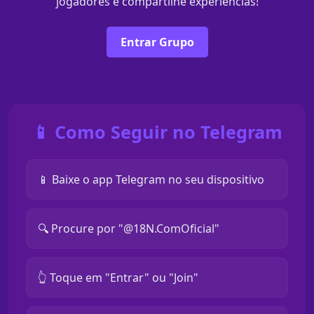
jogadores e compartilhe experiências!
Entrar Grupo
📱 Como Seguir no Telegram
📱 Baixe o app Telegram no seu dispositivo
🔍 Procure por "@18N.ComOficial"
👆 Toque em "Entrar" ou "Join"