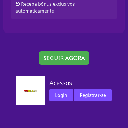
🎁 Receba bônus exclusivos
automaticamente
SEGUIR AGORA
Acessos
Login
Registrar-se