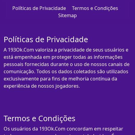
Políticas de Privacidade
Termos e Condições
Sitemap
Políticas de Privacidade
A 193Ok.Com valoriza a privacidade de seus usuários e
está empenhada em proteger todas as informações
pessoais fornecidas durante o uso de nossos canais de
comunicação. Todos os dados coletados são utilizados
exclusivamente para fins de melhoria contínua da
experiência de nossos jogadores.
Termos e Condições
Os usuários da 193Ok.Com concordam em respeitar