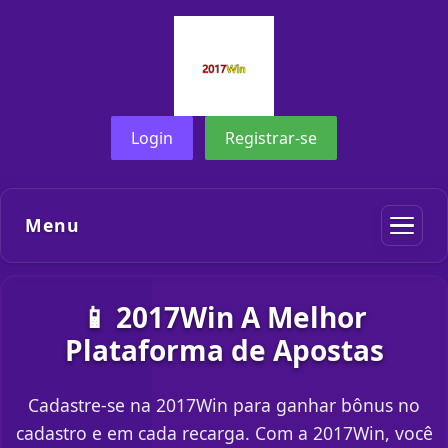
Login
Registrar-se
Menu
📱 2017Win A Melhor
Plataforma de Apostas
Cadastre-se na 2017Win para ganhar bônus no
cadastro e em cada recarga. Com a 2017Win, você