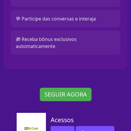
💬 Participe das conversas e interaja
🎁 Receba bônus exclusivos
automaticamente
SEGUIR AGORA
Acessos