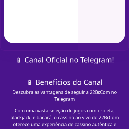
📱 Canal Oficial no Telegram!
📱 Benefícios do Canal
Descubra as vantagens de seguir a 22Br.Com no
Telegram
Com uma vasta seleção de jogos como roleta,
blackjack, e bacará, o cassino ao vivo do 22Br.Com
oferece uma experiência de cassino autêntica e