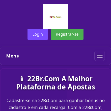
Login
Registrar-se
Menu
📱 22Br.Com A Melhor
Plataforma de Apostas
Cadastre-se na 22Br.Com para ganhar bônus no
cadastro e em cada recarga. Com a 22Br.Com,