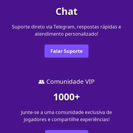
Chat
Suporte direto via Telegram, respostas rápidas e
atendimento personalizado!
Falar Suporte
👥 Comunidade VIP
1000+
Junte-se a uma comunidade exclusiva de
jogadores e compartilhe experiências!