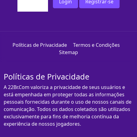
Login
Registrar-se
Políticas de Privacidade
Termos e Condições
Sitemap
Políticas de Privacidade
A 22Br.Com valoriza a privacidade de seus usuários e
está empenhada em proteger todas as informações
pessoais fornecidas durante o uso de nossos canais de
comunicação. Todos os dados coletados são utilizados
exclusivamente para fins de melhoria contínua da
experiência de nossos jogadores.