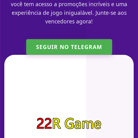
você tem acesso a promoções incríveis e uma
experiência de jogo inigualável. Junte-se aos
vencedores agora!
SEGUIR NO TELEGRAM