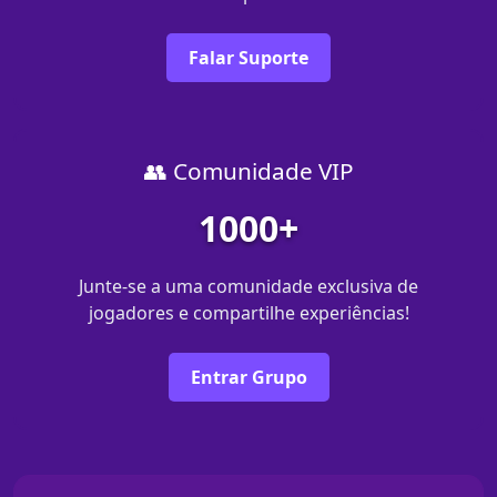
Falar Suporte
👥 Comunidade VIP
1000+
Junte-se a uma comunidade exclusiva de
jogadores e compartilhe experiências!
Entrar Grupo