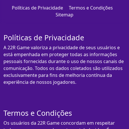
Políticas de Privacidade
Termos e Condições
Sitemap
Políticas de Privacidade
A 22R Game valoriza a privacidade de seus usuários e
está empenhada em proteger todas as informações
pessoais fornecidas durante o uso de nossos canais de
comunicação. Todos os dados coletados são utilizados
exclusivamente para fins de melhoria contínua da
experiência de nossos jogadores.
Termos e Condições
Os usuários da 22R Game concordam em respeitar