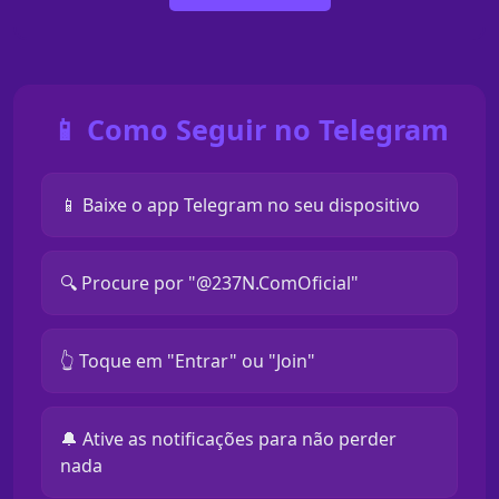
📱 Como Seguir no Telegram
📱 Baixe o app Telegram no seu dispositivo
🔍 Procure por "@237N.ComOficial"
👆 Toque em "Entrar" ou "Join"
🔔 Ative as notificações para não perder
nada