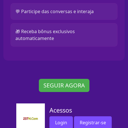
💬 Participe das conversas e interaja
🎁 Receba bônus exclusivos
automaticamente
SEGUIR AGORA
Acessos
Login
Registrar-se