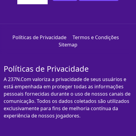
Políticas de Privacidade
Termos e Condições
Sitemap
Políticas de Privacidade
A 237N.Com valoriza a privacidade de seus usuários e
está empenhada em proteger todas as informações
pessoais fornecidas durante o uso de nossos canais de
comunicação. Todos os dados coletados são utilizados
exclusivamente para fins de melhoria contínua da
experiência de nossos jogadores.