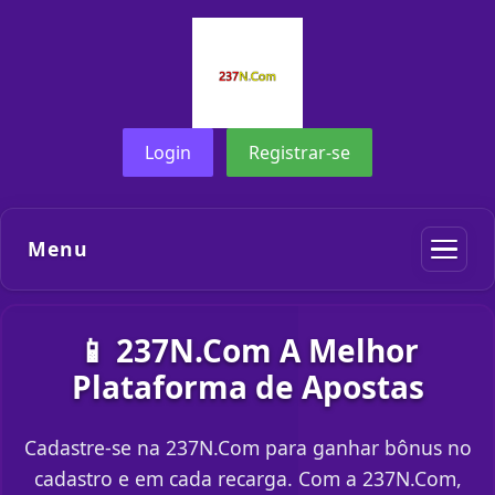
Login
Registrar-se
Menu
📱 237N.Com A Melhor
Plataforma de Apostas
Cadastre-se na 237N.Com para ganhar bônus no
cadastro e em cada recarga. Com a 237N.Com,