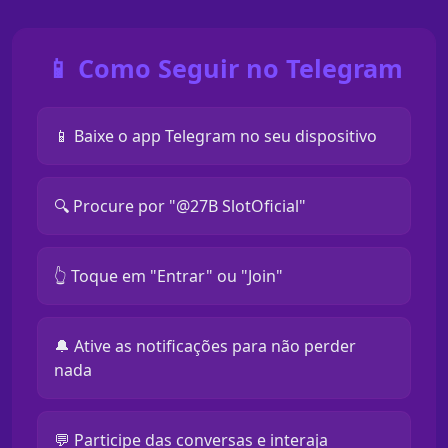
📱 Como Seguir no Telegram
📱 Baixe o app Telegram no seu dispositivo
🔍 Procure por "@27B SlotOficial"
👆 Toque em "Entrar" ou "Join"
🔔 Ative as notificações para não perder
nada
💬 Participe das conversas e interaja