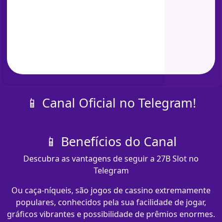
📱 Canal Oficial no Telegram!
📱 Benefícios do Canal
Descubra as vantagens de seguir a 27B Slot no
Telegram
Ou caça-níqueis, são jogos de cassino extremamente
populares, conhecidos pela sua facilidade de jogar,
gráficos vibrantes e possibilidade de prêmios enormes.