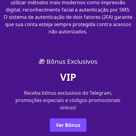
utilizar métodos mais modernos como impressão
digital, reconhecimento facial e autenticação por SMS.
O sistema de autenticação de dois fatores (2FA) garante
que sua conta esteja sempre protegida contra acessos
não autorizados.
🎁 Bônus Exclusivos
VIP
Receba bônus exclusivos do Telegram,
promoções especiais e códigos promocionais
únicos!
Ver Bônus