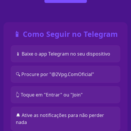
📱 Como Seguir no Telegram
📱 Baixe o app Telegram no seu dispositivo
🔍 Procure por "@2Vpg.ComOficial"
👆 Toque em "Entrar" ou "Join"
🔔 Ative as notificações para não perder
nada