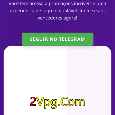
você tem acesso a promoções incríveis e uma
experiência de jogo inigualável. Junte-se aos
vencedores agora!
SEGUIR NO TELEGRAM