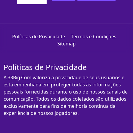
Políticas de Privacidade
Termos e Condições
Sitemap
Políticas de Privacidade
A 33Big.Com valoriza a privacidade de seus usuários e
está empenhada em proteger todas as informações
pessoais fornecidas durante o uso de nossos canais de
comunicação. Todos os dados coletados são utilizados
exclusivamente para fins de melhoria contínua da
experiência de nossos jogadores.