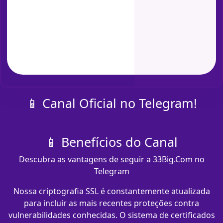
📱 Canal Oficial no Telegram!
📱 Benefícios do Canal
Descubra as vantagens de seguir a 33Big.Com no
Telegram
Nossa criptografia SSL é constantemente atualizada
para incluir as mais recentes proteções contra
vulnerabilidades conhecidas. O sistema de certificados