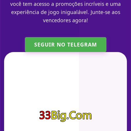
você tem acesso a promoções incríveis e uma
experiência de jogo inigualável. Junte-se aos
vencedores agora!
SEGUIR NO TELEGRAM