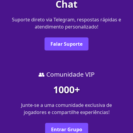
Chat
Suporte direto via Telegram, respostas rápidas e
atendimento personalizado!
Falar Suporte
👥 Comunidade VIP
1000+
Junte-se a uma comunidade exclusiva de
jogadores e compartilhe experiências!
Entrar Grupo