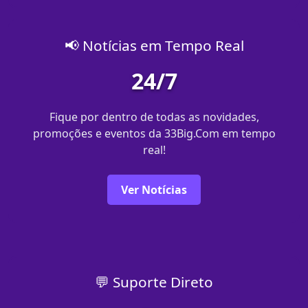
📢 Notícias em Tempo Real
24/7
Fique por dentro de todas as novidades,
promoções e eventos da 33Big.Com em tempo
real!
Ver Notícias
💬 Suporte Direto