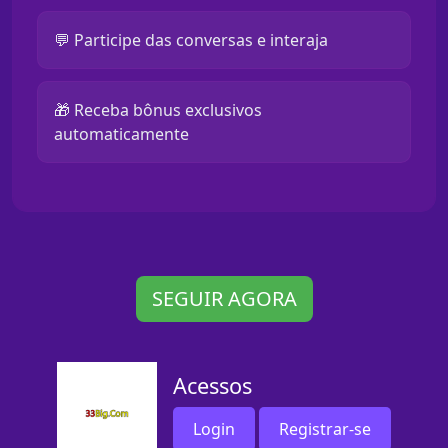
💬 Participe das conversas e interaja
🎁 Receba bônus exclusivos
automaticamente
SEGUIR AGORA
Acessos
Login
Registrar-se