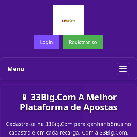
Login
Registrar-se
Menu
📱 33Big.Com A Melhor
Plataforma de Apostas
Cadastre-se na 33Big.Com para ganhar bônus no
cadastro e em cada recarga. Com a 33Big.Com,