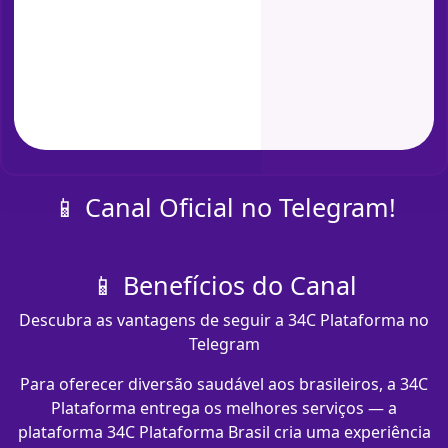
📱 Canal Oficial no Telegram!
📱 Benefícios do Canal
Descubra as vantagens de seguir a 34C Plataforma no
Telegram
Para oferecer diversão saudável aos brasileiros, a 34C
Plataforma entrega os melhores serviços — a
plataforma 34C Plataforma Brasil cria uma experiência