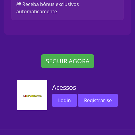
🎁 Receba bônus exclusivos
automaticamente
SEGUIR AGORA
Acessos
Login
Registrar-se