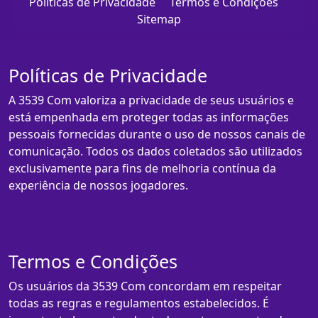
Políticas de Privacidade
Termos e Condições
Sitemap
Políticas de Privacidade
A 3539 Com valoriza a privacidade de seus usuários e
está empenhada em proteger todas as informações
pessoais fornecidas durante o uso de nossos canais de
comunicação. Todos os dados coletados são utilizados
exclusivamente para fins de melhoria contínua da
experiência de nossos jogadores.
Termos e Condições
Os usuários da 3539 Com concordam em respeitar
todas as regras e regulamentos estabelecidos. É