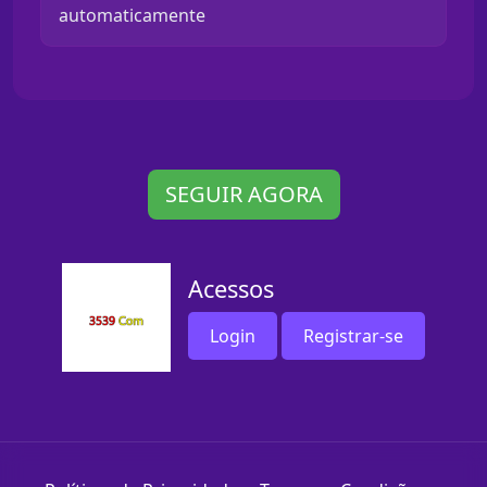
automaticamente
SEGUIR AGORA
Acessos
Login
Registrar-se