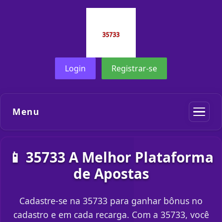
Login
Registrar-se
Menu
📱 35733 A Melhor Plataforma
de Apostas
Cadastre-se na 35733 para ganhar bônus no
cadastro e em cada recarga. Com a 35733, você