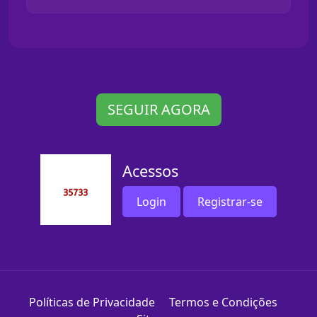
SEGUIR AGORA
Acessos
Login
Registrar-se
Políticas de Privacidade
Termos e Condições