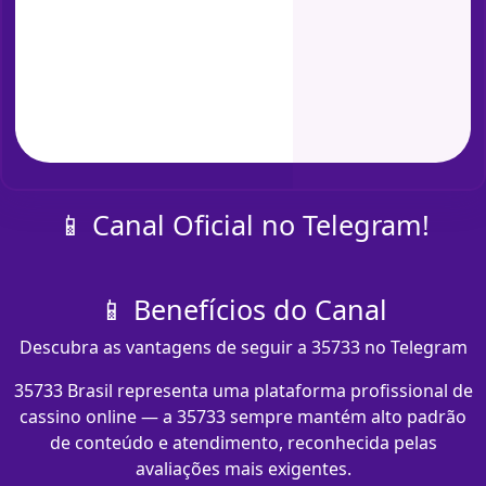
📱 Canal Oficial no Telegram!
📱 Benefícios do Canal
Descubra as vantagens de seguir a 35733 no Telegram
35733 Brasil representa uma plataforma profissional de
cassino online — a 35733 sempre mantém alto padrão
de conteúdo e atendimento, reconhecida pelas
avaliações mais exigentes.