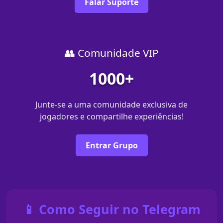
Falar Suporte
👥 Comunidade VIP
1000+
Junte-se a uma comunidade exclusiva de
jogadores e compartilhe experiências!
Entrar Grupo
📱 Como Seguir no Telegram