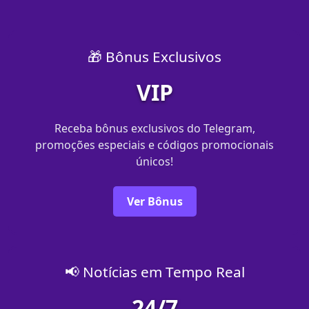
🎁 Bônus Exclusivos
VIP
Receba bônus exclusivos do Telegram,
promoções especiais e códigos promocionais
únicos!
Ver Bônus
📢 Notícias em Tempo Real
24/7