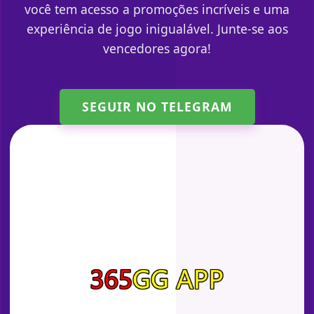
você tem acesso a promoções incríveis e uma
experiência de jogo inigualável. Junte-se aos
vencedores agora!
SEGUIR NO TELEGRAM