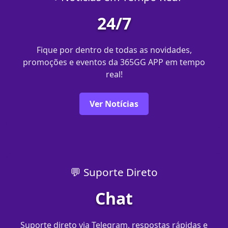
24/7
Fique por dentro de todas as novidades,
promoções e eventos da 365GG APP em tempo
real!
Ver Notícias
💬 Suporte Direto
Chat
Suporte direto via Telegram, respostas rápidas e