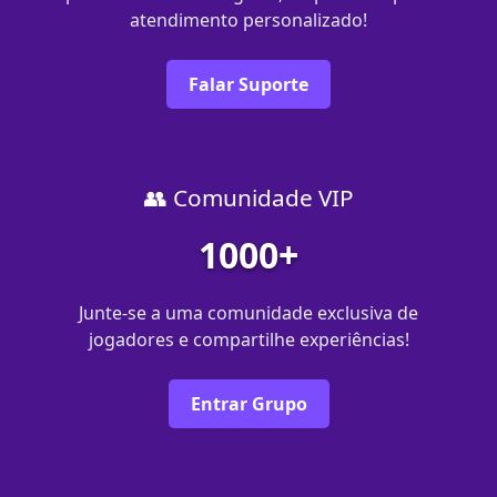
atendimento personalizado!
Falar Suporte
👥 Comunidade VIP
1000+
Junte-se a uma comunidade exclusiva de
jogadores e compartilhe experiências!
Entrar Grupo