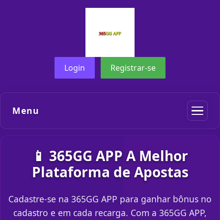
Login
Registrar-se
Menu
📱 365GG APP A Melhor
Plataforma de Apostas
Cadastre-se na 365GG APP para ganhar bônus no
cadastro e em cada recarga. Com a 365GG APP,