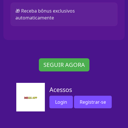
🎁 Receba bônus exclusivos
automaticamente
SEGUIR AGORA
Acessos
Login
Registrar-se