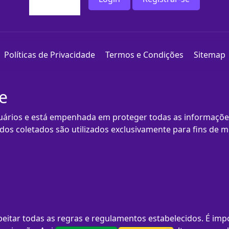
Políticas de Privacidade
Termos e Condições
Sitemap
de
suários e está empenhada em proteger todas as informaçõe
os coletados são utilizados exclusivamente para fins de m
itar todas as regras e regulamentos estabelecidos. É impo