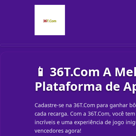
📱 36T.Com A Me
Plataforma de A
Cadastre-se na 36T.Com para ganhar bô
cada recarga. Com a 36T.Com, você tem
incríveis e uma experiência de jogo inig
vencedores agora!