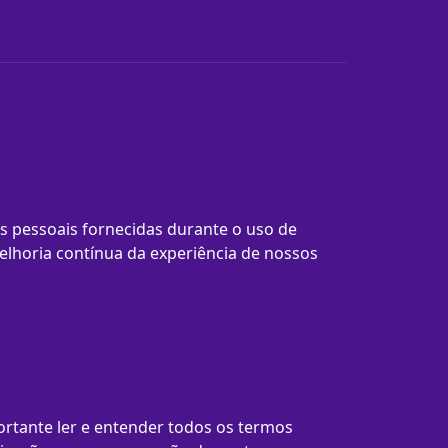
s pessoais fornecidas durante o uso de
elhoria contínua da experiência de nossos
rtante ler e entender todos os termos