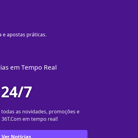
 e apostas práticas.
cias em Tempo Real
24/7
e todas as novidades, promoções e
 36T.Com em tempo real!
Ver Notícias