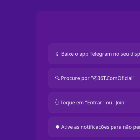
📱 Baixe o app Telegram no seu disp
🔍 Procure por "@36T.ComOficial"
👆 Toque em "Entrar" ou "Join"
🔔 Ative as notificações para não p