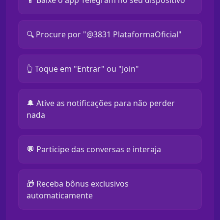
📱 Baixe o app Telegram no seu dispositivo
🔍 Procure por "@3831 PlataformaOficial"
👆 Toque em "Entrar" ou "Join"
🔔 Ative as notificações para não perder
nada
💬 Participe das conversas e interaja
🎁 Receba bônus exclusivos
automaticamente