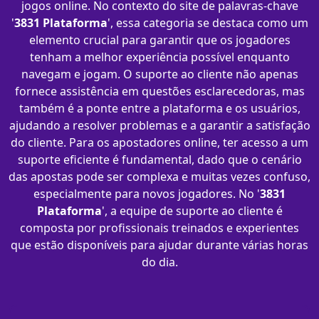
jogos online. No contexto do site de palavras-chave
'
3831 Plataforma
', essa categoria se destaca como um
elemento crucial para garantir que os jogadores
tenham a melhor experiência possível enquanto
navegam e jogam. O suporte ao cliente não apenas
fornece assistência em questões esclarecedoras, mas
também é a ponte entre a plataforma e os usuários,
ajudando a resolver problemas e a garantir a satisfação
do cliente. Para os apostadores online, ter acesso a um
suporte eficiente é fundamental, dado que o cenário
das apostas pode ser complexa e muitas vezes confuso,
especialmente para novos jogadores. No '
3831
Plataforma
', a equipe de suporte ao cliente é
composta por profissionais treinados e experientes
que estão disponíveis para ajudar durante várias horas
do dia.