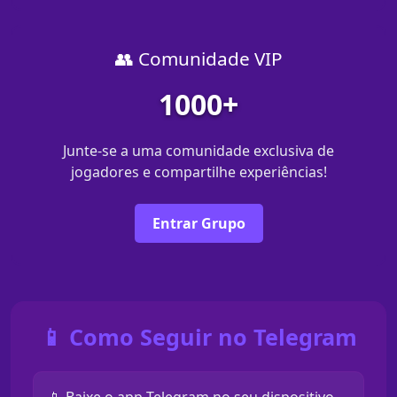
👥 Comunidade VIP
1000+
Junte-se a uma comunidade exclusiva de
jogadores e compartilhe experiências!
Entrar Grupo
📱 Como Seguir no Telegram