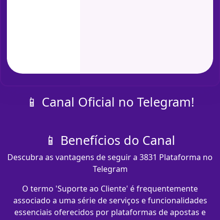
📱 Canal Oficial no Telegram!
📱 Benefícios do Canal
Descubra as vantagens de seguir a 3831 Plataforma no
Telegram
O termo 'Suporte ao Cliente' é frequentemente
associado a uma série de serviços e funcionalidades
essenciais oferecidos por plataformas de apostas e