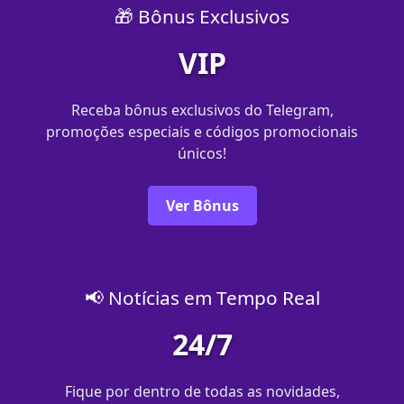
🎁 Bônus Exclusivos
VIP
Receba bônus exclusivos do Telegram,
promoções especiais e códigos promocionais
únicos!
Ver Bônus
📢 Notícias em Tempo Real
24/7
Fique por dentro de todas as novidades,