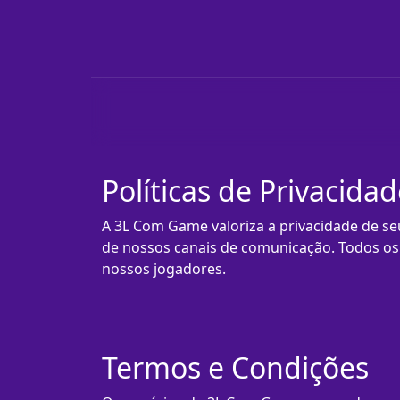
Políticas de Privacida
A 3L Com Game valoriza a privacidade de s
de nossos canais de comunicação. Todos os 
nossos jogadores.
Termos e Condições