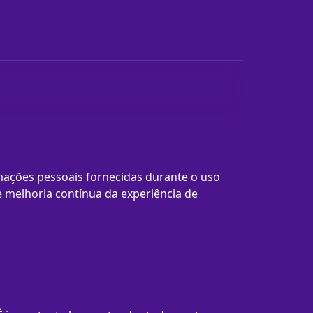
mações pessoais fornecidas durante o uso
e melhoria contínua da experiência de