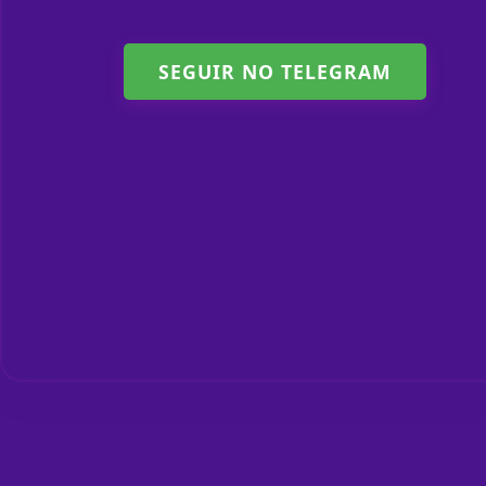
SEGUIR NO TELEGRAM