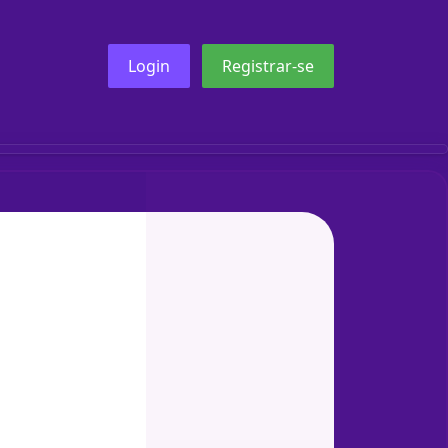
Login
Registrar-se