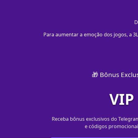
D
Para aumentar a emoção dos jogos, a 3
🎁 Bônus Exclu
VIP
Receba bônus exclusivos do Telegra
e códigos promocionai