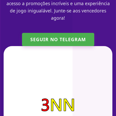
acesso a promoções incríveis e uma experiência
de jogo inigualável. Junte-se aos vencedores
agora!
SEGUIR NO TELEGRAM