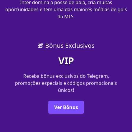
Inter domina a posse de bola, cria muitas
oportunidades e tem uma das maiores médias de gols
da MLS.
🎁 Bônus Exclusivos
VIP
Receba bônus exclusivos do Telegram,
promoções especiais e códigos promocionais
únicos!
Ver Bônus