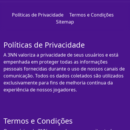
Políticas de Privacidade
Termos e Condições
Sitemap
Políticas de Privacidade
A 3NN valoriza a privacidade de seus usuários e está
empenhada em proteger todas as informações
pessoais fornecidas durante o uso de nossos canais de
comunicação. Todos os dados coletados são utilizados
exclusivamente para fins de melhoria contínua da
experiência de nossos jogadores.
Termos e Condições