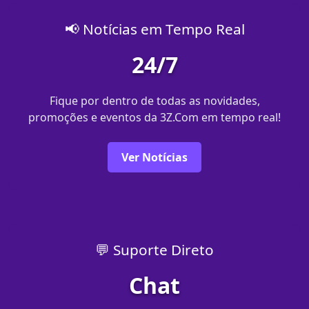
📢 Notícias em Tempo Real
24/7
Fique por dentro de todas as novidades,
promoções e eventos da 3Z.Com em tempo real!
Ver Notícias
💬 Suporte Direto
Chat