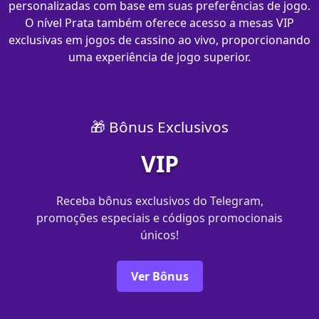
personalizadas com base em suas preferências de jogo.
O nível Prata também oferece acesso a mesas VIP
exclusivas em jogos de cassino ao vivo, proporcionando
uma experiência de jogo superior.
🎁 Bônus Exclusivos
VIP
Receba bônus exclusivos do Telegram,
promoções especiais e códigos promocionais
únicos!
Ver Bônus