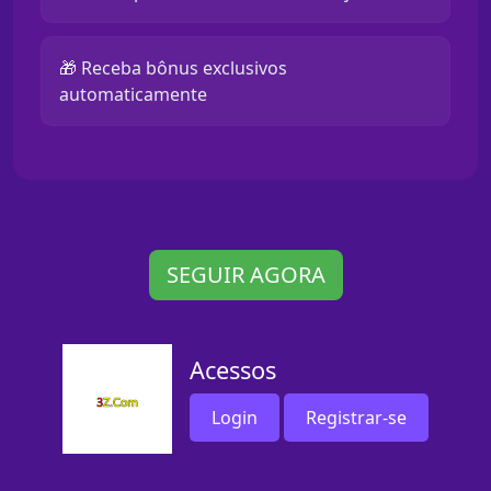
🎁 Receba bônus exclusivos
automaticamente
SEGUIR AGORA
Acessos
Login
Registrar-se