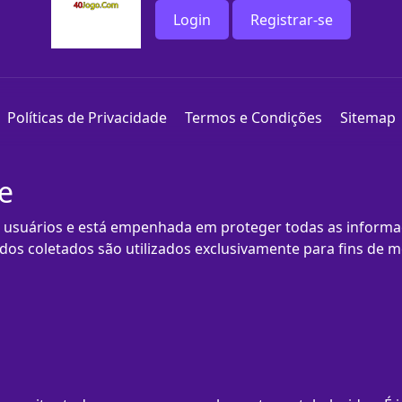
Login
Registrar-se
Políticas de Privacidade
Termos e Condições
Sitemap
de
s usuários e está empenhada em proteger todas as informa
os coletados são utilizados exclusivamente para fins de m