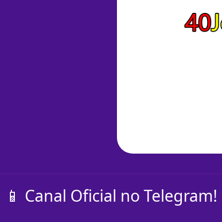
📱 Canal Oficial no Telegram!