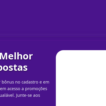
 Melhor
postas
r bônus no cadastro e em
 tem acesso a promoções
ualável. Junte-se aos