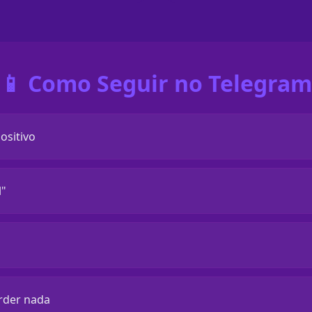
📱 Como Seguir no Telegram
ositivo
l"
erder nada