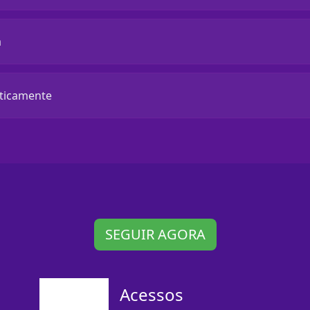
a
aticamente
SEGUIR AGORA
Acessos