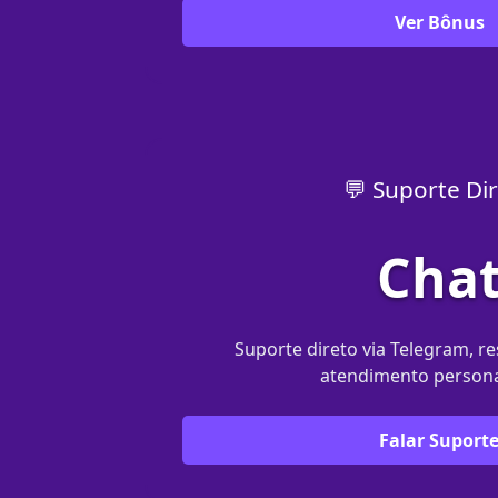
Ver Bônus
💬 Suporte Di
Cha
Suporte direto via Telegram, r
atendimento persona
Falar Suport