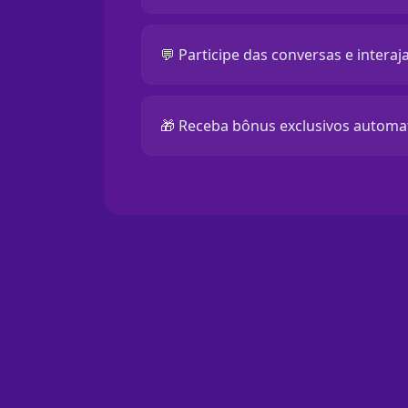
💬 Participe das conversas e interaj
🎁 Receba bônus exclusivos autom