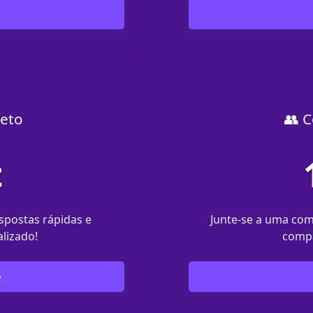
reto
👥 
t
espostas rápidas e
Junte-se a uma com
lizado!
compa
e