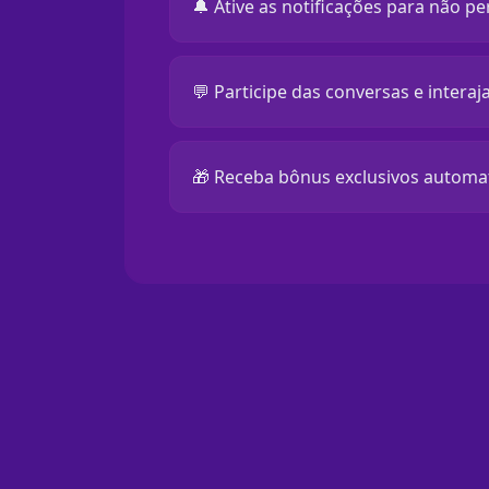
🔔 Ative as notificações para não p
💬 Participe das conversas e interaj
🎁 Receba bônus exclusivos autom