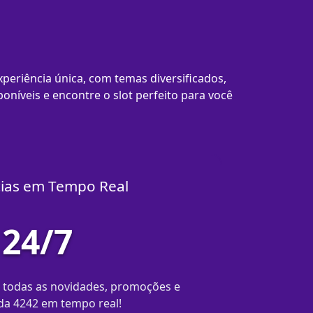
periência única, com temas diversificados,
oníveis e encontre o slot perfeito para você
cias em Tempo Real
24/7
e todas as novidades, promoções e
da 4242 em tempo real!