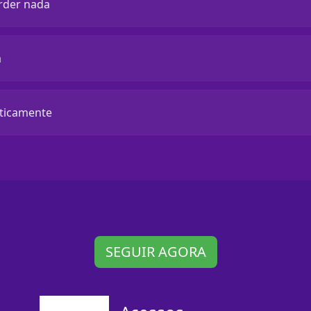
erder nada
a
aticamente
SEGUIR AGORA