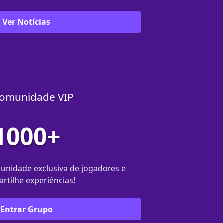
Ver Notícias
Comunidade VIP
1000+
unidade exclusiva de jogadores e
rtilhe experiências!
Entrar Grupo