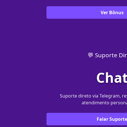
Ver Bônus
💬 Suporte Di
Cha
Suporte direto via Telegram, r
atendimento persona
Falar Suport