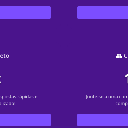
reto
👥 
t
espostas rápidas e
Junte-se a uma com
lizado!
compa
e