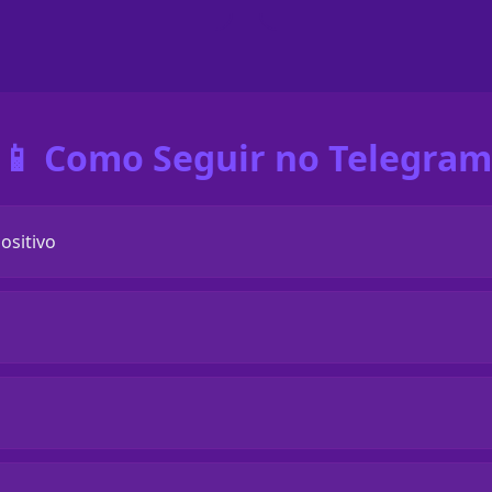
📱 Como Seguir no Telegram
ositivo