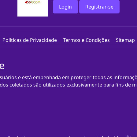
Login
Registrar-se
Políticas de Privacidade
Termos e Condições
Sitemap
de
 usuários e está empenhada em proteger todas as informaçõ
os coletados são utilizados exclusivamente para fins de m