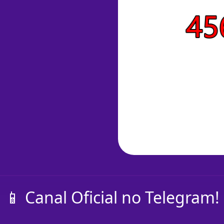
📱 Canal Oficial no Telegram!