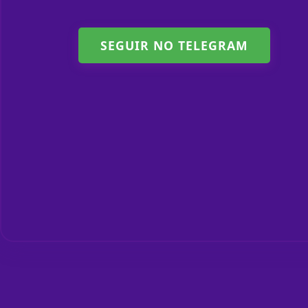
SEGUIR NO TELEGRAM