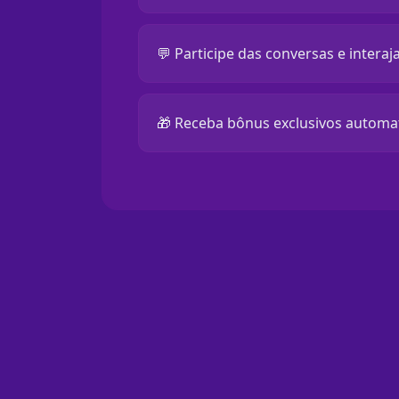
💬 Participe das conversas e interaj
🎁 Receba bônus exclusivos autom