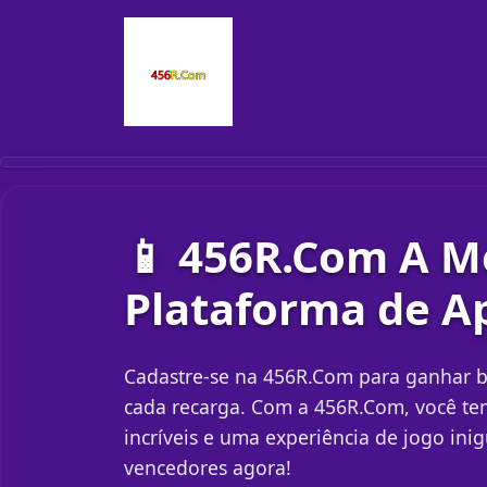
📱 456R.Com A M
Plataforma de A
Cadastre-se na 456R.Com para ganhar 
cada recarga. Com a 456R.Com, você t
incríveis e uma experiência de jogo inig
vencedores agora!