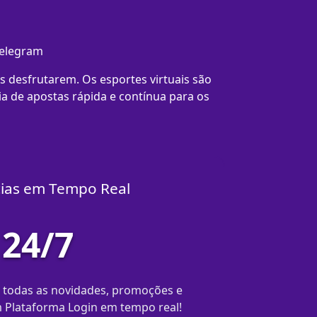
Telegram
s desfrutarem. Os esportes virtuais são
 de apostas rápida e contínua para os
cias em Tempo Real
24/7
e todas as novidades, promoções e
 Plataforma Login em tempo real!