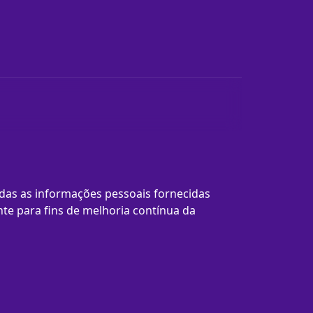
das as informações pessoais fornecidas
te para fins de melhoria contínua da