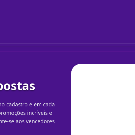
postas
no cadastro e em cada
promoções incríveis e
unte-se aos vencedores