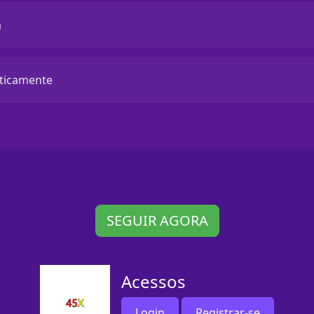
a
aticamente
SEGUIR AGORA
Acessos
Login
Registrar-se