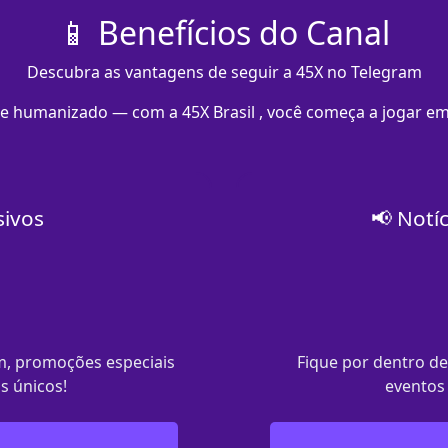
📱 Benefícios do Canal
Descubra as vantagens de seguir a 45X no Telegram
rte humanizado — com a 45X Brasil , você começa a jogar e
sivos
📢 Notí
m, promoções especiais
Fique por dentro d
s únicos!
eventos