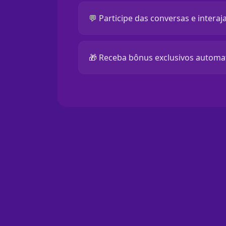
💬 Participe das conversas e interaj
🎁 Receba bônus exclusivos autom