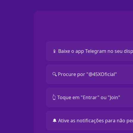
📱 Baixe o app Telegram no seu disp
🔍 Procure por "@45XOficial"
👆 Toque em "Entrar" ou "Join"
🔔 Ative as notificações para não p