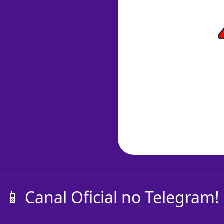
📱 Canal Oficial no Telegram!