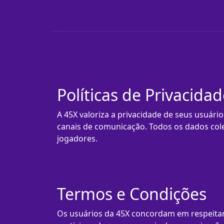
Políticas de Privacida
A 45X valoriza a privacidade de seus usuár
canais de comunicação. Todos os dados cole
jogadores.
Termos e Condições
Os usuários da 45X concordam em respeitar 