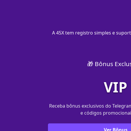
A 45X tem registro simples e supo
🎁 Bônus Exclu
VIP
Receba bônus exclusivos do Telegra
e códigos promocionai
Ver Bônus