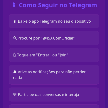
📱 Como Seguir no Telegram
📱 Baixe o app Telegram no seu dispositivo
🔍 Procure por "@45X.ComOficial"
👆 Toque em "Entrar" ou "Join"
🔔 Ative as notificações para não perder
nada
💬 Participe das conversas e interaja