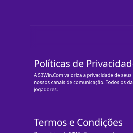
Políticas de Privacida
A 53Win.Com valoriza a privacidade de seu
nossos canais de comunicação. Todos os dad
jogadores.
Termos e Condições