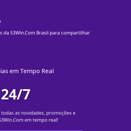
m
 da 53Win.Com Brasil para compartilhar
cias em Tempo Real
24/7
e todas as novidades, promoções e
53Win.Com em tempo real!