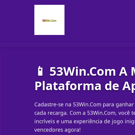
📱 53Win.Com A 
Plataforma de A
Cadastre-se na 53Win.Com para ganhar
cada recarga. Com a 53Win.Com, você 
incríveis e uma experiência de jogo inig
vencedores agora!