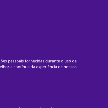
ões pessoais fornecidas durante o uso de
elhoria contínua da experiência de nossos