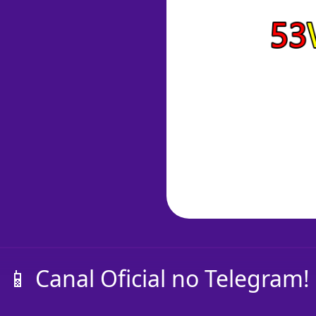
📱 Canal Oficial no Telegram!