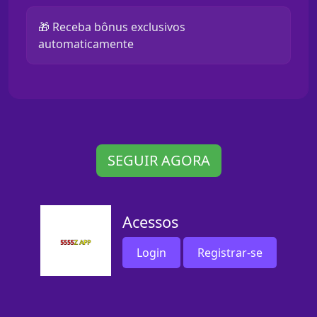
🎁 Receba bônus exclusivos
automaticamente
SEGUIR AGORA
Acessos
Login
Registrar-se