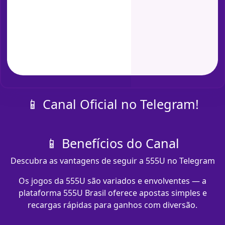
📱 Canal Oficial no Telegram!
📱 Benefícios do Canal
Descubra as vantagens de seguir a 555U no Telegram
Os jogos da 555U são variados e envolventes — a
plataforma 555U Brasil oferece apostas simples e
recargas rápidas para ganhos com diversão.