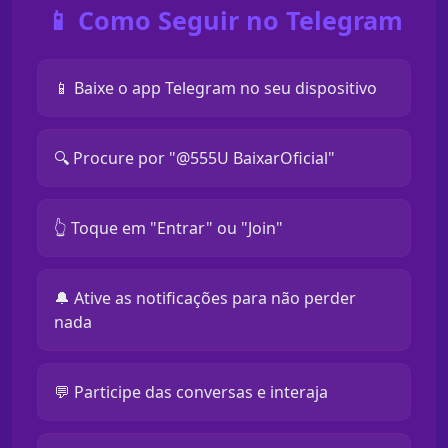
📱 Como Seguir no Telegram
📱 Baixe o app Telegram no seu dispositivo
🔍 Procure por "@555U BaixarOficial"
👆 Toque em "Entrar" ou "Join"
🔔 Ative as notificações para não perder
nada
💬 Participe das conversas e interaja