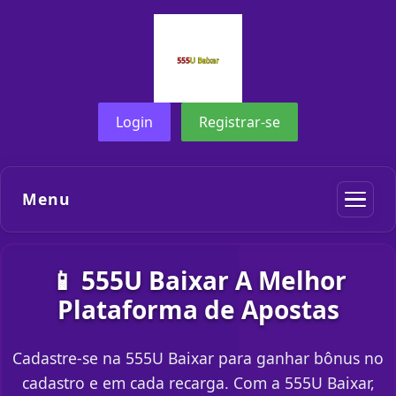
Login
Registrar-se
Menu
📱 555U Baixar A Melhor
Plataforma de Apostas
Cadastre-se na 555U Baixar para ganhar bônus no
cadastro e em cada recarga. Com a 555U Baixar,