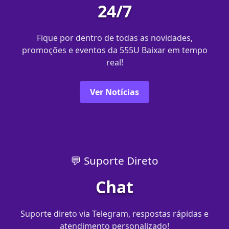
24/7
Fique por dentro de todas as novidades,
promoções e eventos da 555U Baixar em tempo
real!
Ver Notícias
💬 Suporte Direto
Chat
Suporte direto via Telegram, respostas rápidas e
atendimento personalizado!