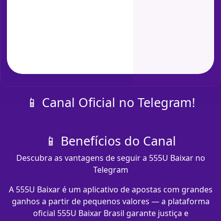
📱 Canal Oficial no Telegram!
📱 Benefícios do Canal
Descubra as vantagens de seguir a 555U Baixar no
Telegram
A 555U Baixar é um aplicativo de apostas com grandes
ganhos a partir de pequenos valores — a plataforma
oficial 555U Baixar Brasil garante justiça e