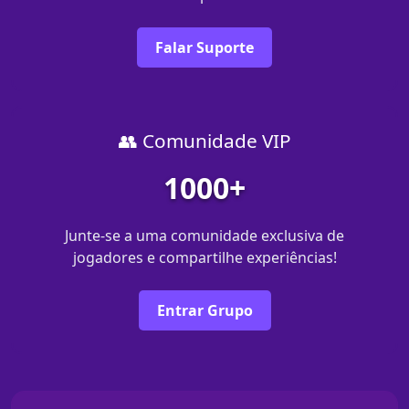
Falar Suporte
👥 Comunidade VIP
1000+
Junte-se a uma comunidade exclusiva de
jogadores e compartilhe experiências!
Entrar Grupo