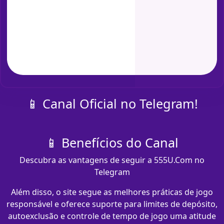
📱 Canal Oficial no Telegram!
📱 Benefícios do Canal
Descubra as vantagens de seguir a 555U.Com no
Telegram
Além disso, o site segue as melhores práticas de jogo
responsável e oferece suporte para limites de depósito,
autoexclusão e controle de tempo de jogo uma atitude