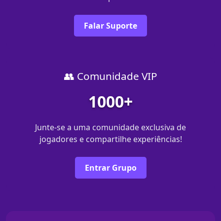
Falar Suporte
👥 Comunidade VIP
1000+
Junte-se a uma comunidade exclusiva de
jogadores e compartilhe experiências!
Entrar Grupo