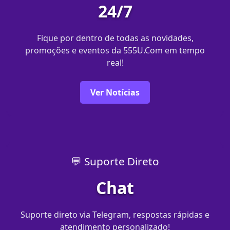
24/7
Fique por dentro de todas as novidades,
promoções e eventos da 555U.Com em tempo
real!
Ver Notícias
💬 Suporte Direto
Chat
Suporte direto via Telegram, respostas rápidas e
atendimento personalizado!