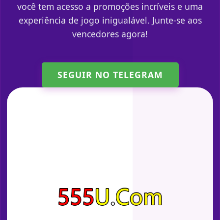
você tem acesso a promoções incríveis e uma
experiência de jogo inigualável. Junte-se aos
vencedores agora!
SEGUIR NO TELEGRAM