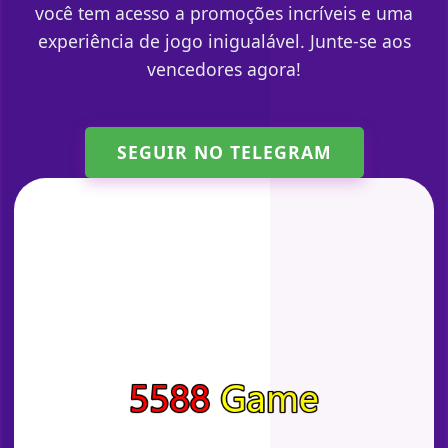
você tem acesso a promoções incríveis e uma
experiência de jogo inigualável. Junte-se aos
vencedores agora!
SEGUIR NO TELEGRAM