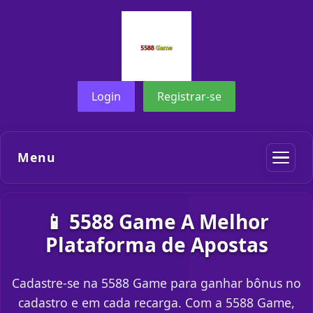
Login
Registrar-se
Menu
📱 5588 Game A Melhor
Plataforma de Apostas
Cadastre-se na 5588 Game para ganhar bônus no
cadastro e em cada recarga. Com a 5588 Game,