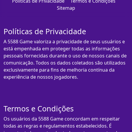
Políticas de Privacidade
Termos e Condições
Sitemap
Políticas de Privacidade
A 5588 Game valoriza a privacidade de seus usuários e
está empenhada em proteger todas as informações
pessoais fornecidas durante o uso de nossos canais de
comunicação. Todos os dados coletados são utilizados
exclusivamente para fins de melhoria contínua da
experiência de nossos jogadores.
Termos e Condições
Os usuários da 5588 Game concordam em respeitar
todas as regras e regulamentos estabelecidos. É