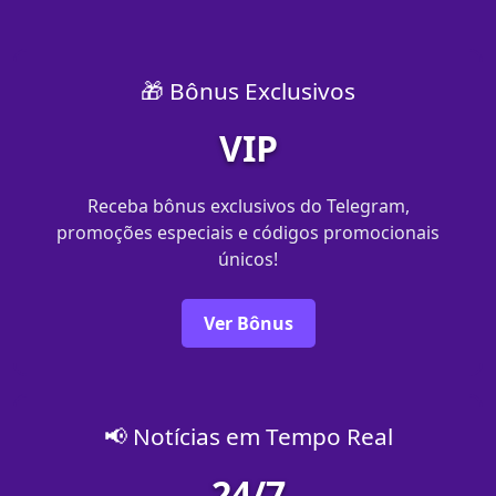
🎁 Bônus Exclusivos
VIP
Receba bônus exclusivos do Telegram,
promoções especiais e códigos promocionais
únicos!
Ver Bônus
📢 Notícias em Tempo Real
24/7