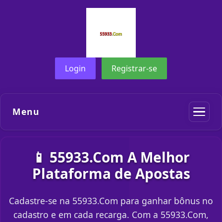
Login
Registrar-se
Menu
📱 55933.Com A Melhor
Plataforma de Apostas
Cadastre-se na 55933.Com para ganhar bônus no
cadastro e em cada recarga. Com a 55933.Com,