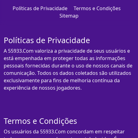
Políticas de Privacidade
Termos e Condições
Sitemap
Políticas de Privacidade
A 55933.Com valoriza a privacidade de seus usuários e
está empenhada em proteger todas as informações
pessoais fornecidas durante o uso de nossos canais de
comunicação. Todos os dados coletados são utilizados
exclusivamente para fins de melhoria contínua da
experiência de nossos jogadores.
Termos e Condições
Os usuários da 55933.Com concordam em respeitar