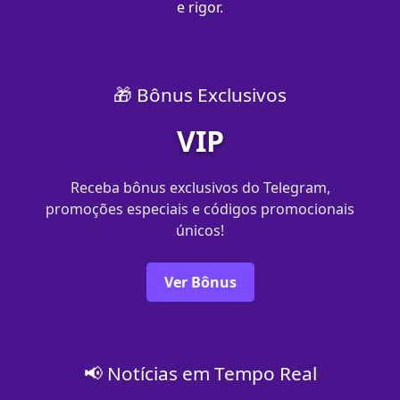
e rigor.
🎁 Bônus Exclusivos
VIP
Receba bônus exclusivos do Telegram,
promoções especiais e códigos promocionais
únicos!
Ver Bônus
📢 Notícias em Tempo Real