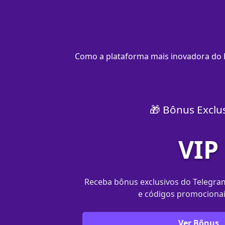
Como a plataforma mais inovadora do Br
🎁 Bônus Exclu
VIP
Receba bônus exclusivos do Telegra
e códigos promocionai
Ver Bônus