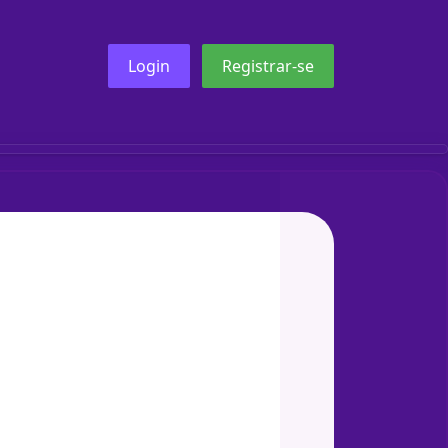
Login
Registrar-se