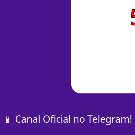
📱 Canal Oficial no Telegram!