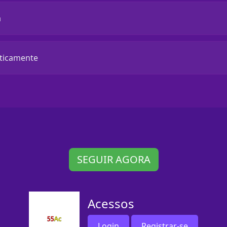
a
aticamente
SEGUIR AGORA
Acessos
Login
Registrar-se