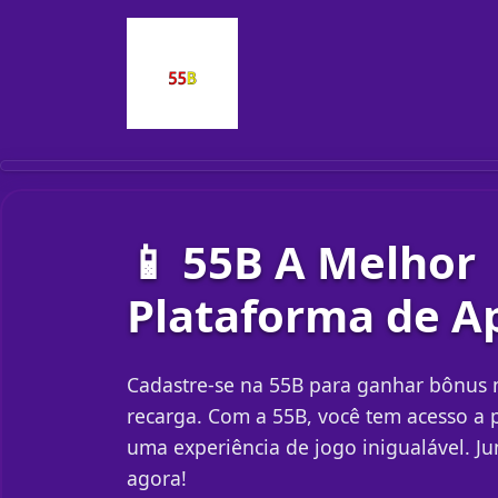
📱 55B A Melhor
Plataforma de A
Cadastre-se na 55B para ganhar bônus 
recarga. Com a 55B, você tem acesso a 
uma experiência de jogo inigualável. J
agora!