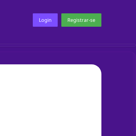
Login
Registrar-se