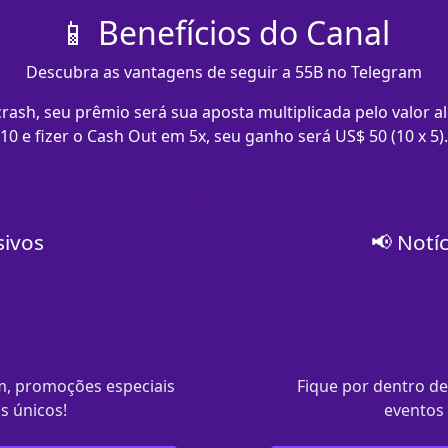
📱 Benefícios do Canal
Descubra as vantagens de seguir a 55B no Telegram
crash, seu prêmio será sua aposta multiplicada pelo valor 
10 e fizer o Cash Out em 5x, seu ganho será US$ 50 (10 x 5).
sivos
📢 Notí
m, promoções especiais
Fique por dentro d
s únicos!
eventos