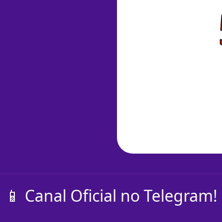
📱 Canal Oficial no Telegram!