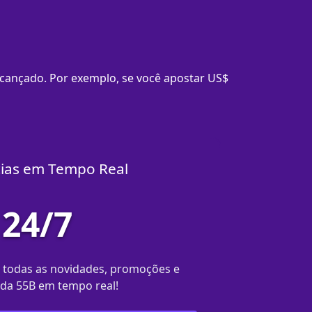
alcançado. Por exemplo, se você apostar US$
cias em Tempo Real
24/7
e todas as novidades, promoções e
 da 55B em tempo real!