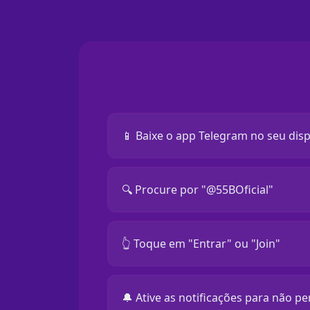
📱 Baixe o app Telegram no seu disp
🔍 Procure por "@55BOficial"
👆 Toque em "Entrar" ou "Join"
🔔 Ative as notificações para não p