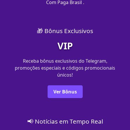
Com Paga Brasil .
🎁 Bônus Exclusivos
VIP
Receba bônus exclusivos do Telegram,
promoções especiais e códigos promocionais
únicos!
Ver Bônus
📢 Notícias em Tempo Real