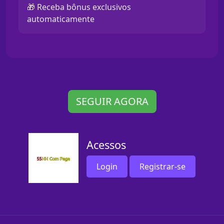
🎁 Receba bônus exclusivos
automaticamente
SEGUIR AGORA
Acessos
Login
Registrar-se