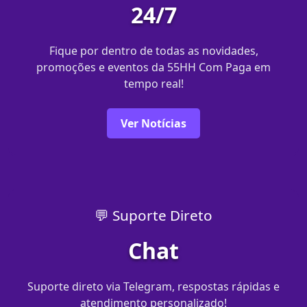
24/7
Fique por dentro de todas as novidades,
promoções e eventos da 55HH Com Paga em
tempo real!
Ver Notícias
💬 Suporte Direto
Chat
Suporte direto via Telegram, respostas rápidas e
atendimento personalizado!