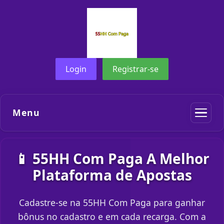
Login
Registrar-se
Menu
📱 55HH Com Paga A Melhor
Plataforma de Apostas
Cadastre-se na 55HH Com Paga para ganhar
bônus no cadastro e em cada recarga. Com a