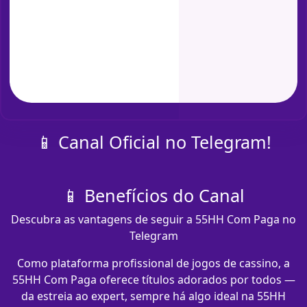
📱 Canal Oficial no Telegram!
📱 Benefícios do Canal
Descubra as vantagens de seguir a 55HH Com Paga no
Telegram
Como plataforma profissional de jogos de cassino, a
55HH Com Paga oferece títulos adorados por todos —
da estreia ao expert, sempre há algo ideal na 55HH