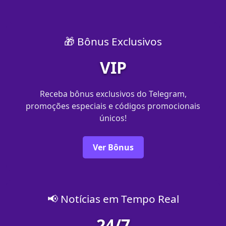
🎁 Bônus Exclusivos
VIP
Receba bônus exclusivos do Telegram,
promoções especiais e códigos promocionais
únicos!
Ver Bônus
📢 Notícias em Tempo Real
24/7