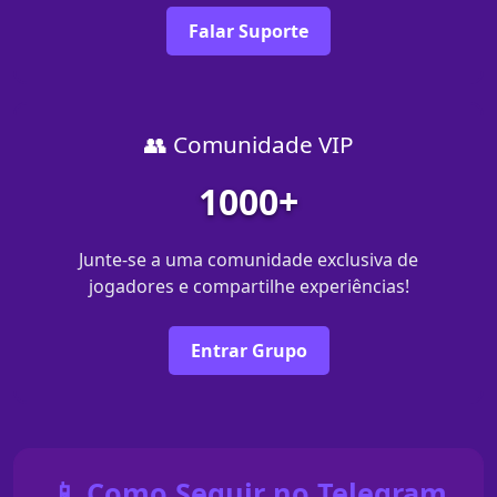
Falar Suporte
👥 Comunidade VIP
1000+
Junte-se a uma comunidade exclusiva de
jogadores e compartilhe experiências!
Entrar Grupo
📱 Como Seguir no Telegram