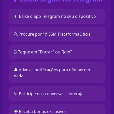
📱 Baixe o app Telegram no seu dispositivo
🔍 Procure por "@55M PlataformaOficial"
👆 Toque em "Entrar" ou "Join"
🔔 Ative as notificações para não perder
nada
💬 Participe das conversas e interaja
🎁 Receba bônus exclusivos