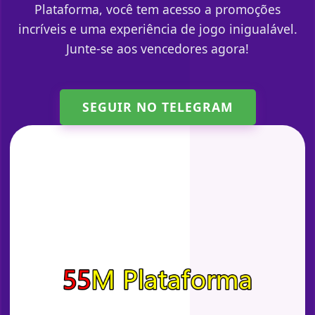
Plataforma, você tem acesso a promoções
incríveis e uma experiência de jogo inigualável.
Junte-se aos vencedores agora!
SEGUIR NO TELEGRAM