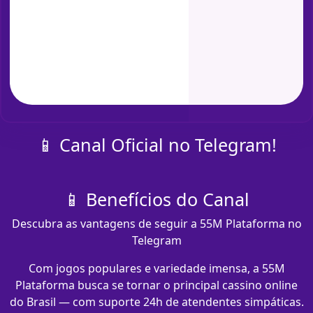
📱 Canal Oficial no Telegram!
📱 Benefícios do Canal
Descubra as vantagens de seguir a 55M Plataforma no
Telegram
Com jogos populares e variedade imensa, a 55M
Plataforma busca se tornar o principal cassino online
do Brasil — com suporte 24h de atendentes simpáticas.