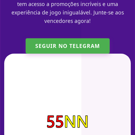
tem acesso a promoções incríveis e uma
experiência de jogo inigualável. Junte-se aos
vencedores agora!
SEGUIR NO TELEGRAM