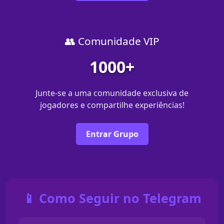
👥 Comunidade VIP
1000+
Junte-se a uma comunidade exclusiva de
jogadores e compartilhe experiências!
Entrar Grupo
📱 Como Seguir no Telegram