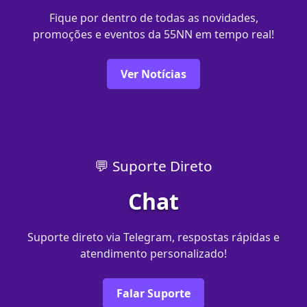
Fique por dentro de todas as novidades,
promoções e eventos da 55NN em tempo real!
Ver Notícias
💬 Suporte Direto
Chat
Suporte direto via Telegram, respostas rápidas e
atendimento personalizado!
Falar Suporte