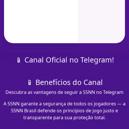
📱 Canal Oficial no Telegram!
📱 Benefícios do Canal
Descubra as vantagens de seguir a 55NN no Telegram
A 55NN garante a segurança de todos os jogadores — a
55NN Brasil defende os princípios de jogo justo e
transparente para sua proteção total.