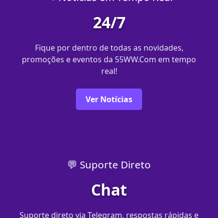
24/7
Fique por dentro de todas as novidades,
promoções e eventos da 55WW.Com em tempo
real!
Ver Notícias
💬 Suporte Direto
Chat
Suporte direto via Telegram, respostas rápidas e