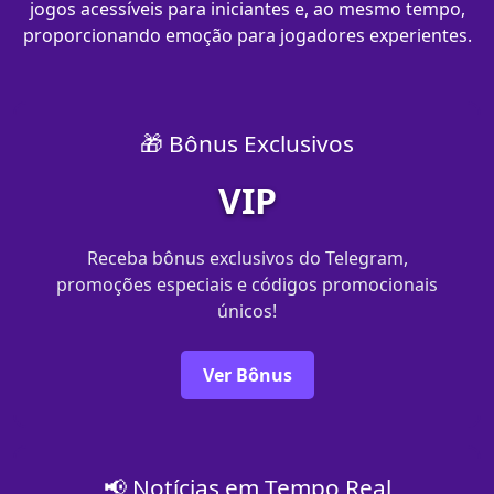
jogos acessíveis para iniciantes e, ao mesmo tempo,
proporcionando emoção para jogadores experientes.
🎁 Bônus Exclusivos
VIP
Receba bônus exclusivos do Telegram,
promoções especiais e códigos promocionais
únicos!
Ver Bônus
📢 Notícias em Tempo Real