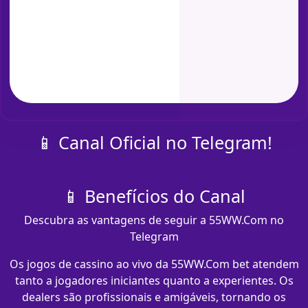
📱 Canal Oficial no Telegram!
📱 Benefícios do Canal
Descubra as vantagens de seguir a 55WW.Com no
Telegram
Os jogos de cassino ao vivo da 55WW.Com bet atendem
tanto a jogadores iniciantes quanto a experientes. Os
dealers são profissionais e amigáveis, tornando os