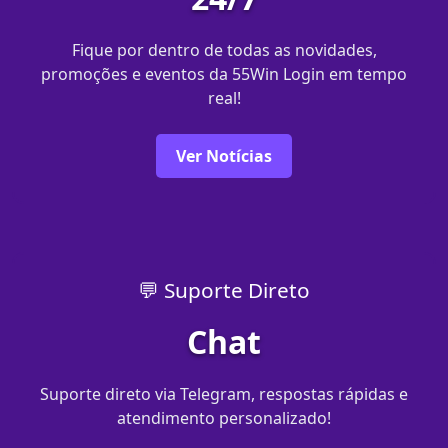
Fique por dentro de todas as novidades,
promoções e eventos da 55Win Login em tempo
real!
Ver Notícias
💬 Suporte Direto
Chat
Suporte direto via Telegram, respostas rápidas e
atendimento personalizado!