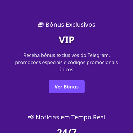
🎁 Bônus Exclusivos
VIP
Receba bônus exclusivos do Telegram,
promoções especiais e códigos promocionais
únicos!
Ver Bônus
📢 Notícias em Tempo Real
24/7