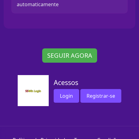
automaticamente
SEGUIR AGORA
Acessos
Login
Registrar-se