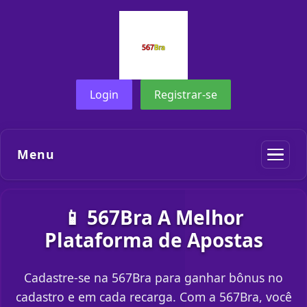
Login
Registrar-se
Menu
📱 567Bra A Melhor
Plataforma de Apostas
Cadastre-se na 567Bra para ganhar bônus no
cadastro e em cada recarga. Com a 567Bra, você