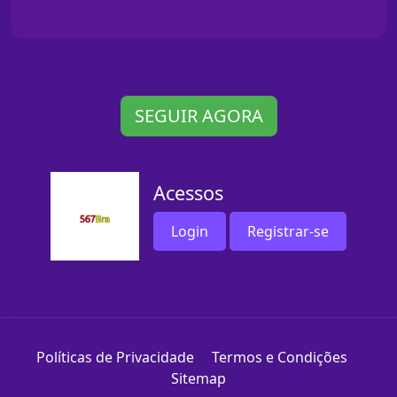
SEGUIR AGORA
Acessos
Login
Registrar-se
Políticas de Privacidade
Termos e Condições
Sitemap