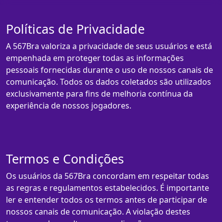
Políticas de Privacidade
A 567Bra valoriza a privacidade de seus usuários e está
empenhada em proteger todas as informações
pessoais fornecidas durante o uso de nossos canais de
comunicação. Todos os dados coletados são utilizados
exclusivamente para fins de melhoria contínua da
experiência de nossos jogadores.
Termos e Condições
Os usuários da 567Bra concordam em respeitar todas
as regras e regulamentos estabelecidos. É importante
ler e entender todos os termos antes de participar de
nossos canais de comunicação. A violação destes