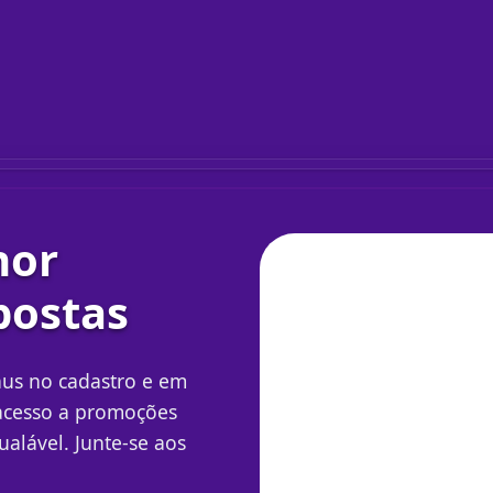
hor
postas
us no cadastro e em
acesso a promoções
ualável. Junte-se aos