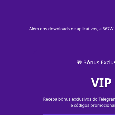
Além dos downloads de aplicativos, a 567W
🎁 Bônus Exclu
VIP
Receba bônus exclusivos do Telegra
e códigos promocionai