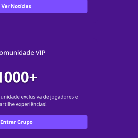
Ver Notícias
Comunidade VIP
1000+
unidade exclusiva de jogadores e
rtilhe experiências!
Entrar Grupo