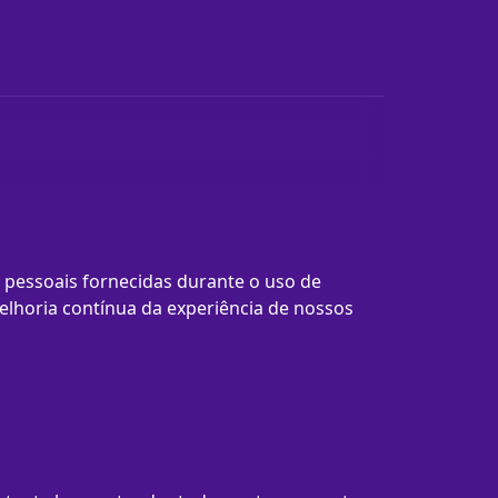
 pessoais fornecidas durante o uso de
elhoria contínua da experiência de nossos