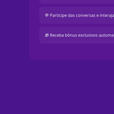
💬 Participe das conversas e interaj
🎁 Receba bônus exclusivos autom