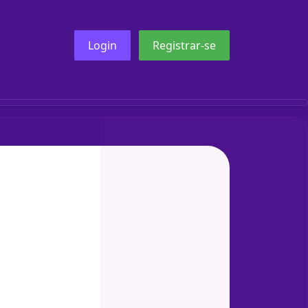
Login
Registrar-se