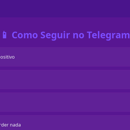
📱 Como Seguir no Telegram
ositivo
erder nada