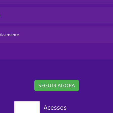
a
aticamente
SEGUIR AGORA
Acessos