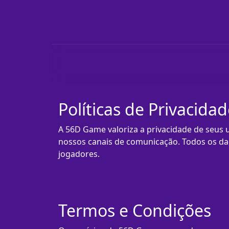
Políticas de Privacida
A 56D Game valoriza a privacidade de seus
nossos canais de comunicação. Todos os dad
jogadores.
Termos e Condições