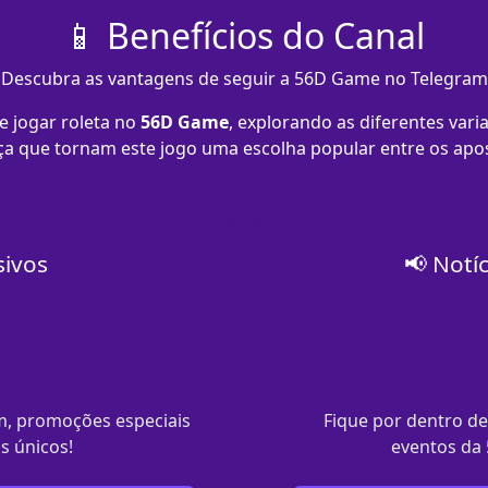
📱 Benefícios do Canal
Descubra as vantagens de seguir a 56D Game no Telegram
e jogar roleta no
56D Game
, explorando as diferentes vari
a que tornam este jogo uma escolha popular entre os apo
sivos
📢 Notí
m, promoções especiais
Fique por dentro d
s únicos!
eventos da