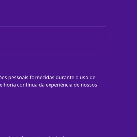
ões pessoais fornecidas durante o uso de
elhoria contínua da experiência de nossos