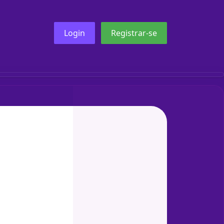
Login
Registrar-se