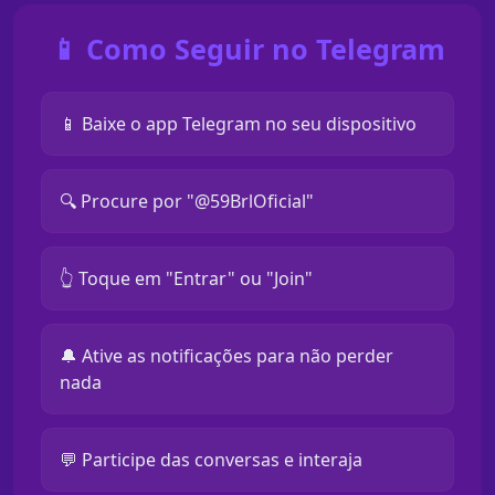
📱 Como Seguir no Telegram
📱 Baixe o app Telegram no seu dispositivo
🔍 Procure por "@59BrlOficial"
👆 Toque em "Entrar" ou "Join"
🔔 Ative as notificações para não perder
nada
💬 Participe das conversas e interaja