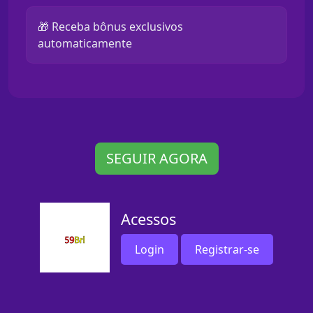
🎁 Receba bônus exclusivos
automaticamente
SEGUIR AGORA
Acessos
Login
Registrar-se