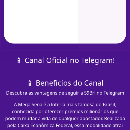
📱 Canal Oficial no Telegram!
📱 Benefícios do Canal
Descubra as vantagens de seguir a 59Brl no Telegram
A Mega Sena é a loteria mais famosa do Brasil,
conhecida por oferecer prêmios milionários que
podem mudar a vida de qualquer apostador. Realizada
pela Caixa Econômica Federal, essa modalidade atrai