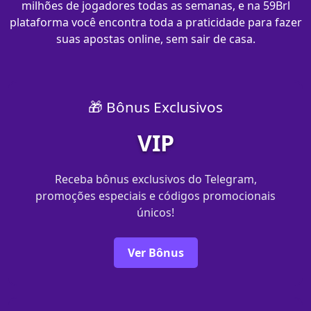
milhões de jogadores todas as semanas, e na 59Brl
plataforma você encontra toda a praticidade para fazer
suas apostas online, sem sair de casa.
🎁 Bônus Exclusivos
VIP
Receba bônus exclusivos do Telegram,
promoções especiais e códigos promocionais
únicos!
Ver Bônus