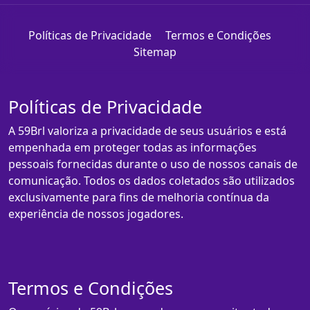
Políticas de Privacidade
Termos e Condições
Sitemap
Políticas de Privacidade
A 59Brl valoriza a privacidade de seus usuários e está
empenhada em proteger todas as informações
pessoais fornecidas durante o uso de nossos canais de
comunicação. Todos os dados coletados são utilizados
exclusivamente para fins de melhoria contínua da
experiência de nossos jogadores.
Termos e Condições