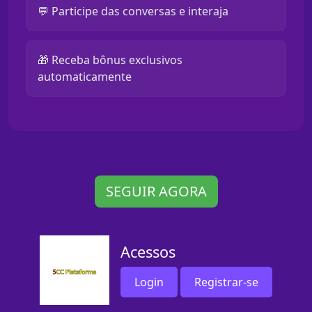
💬 Participe das conversas e interaja
🎁 Receba bônus exclusivos
automaticamente
SEGUIR AGORA
Acessos
Login
Registrar-se