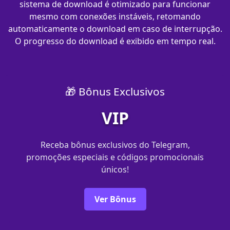
sistema de download é otimizado para funcionar
mesmo com conexões instáveis, retomando
automaticamente o download em caso de interrupção.
O progresso do download é exibido em tempo real.
🎁 Bônus Exclusivos
VIP
Receba bônus exclusivos do Telegram,
promoções especiais e códigos promocionais
únicos!
Ver Bônus