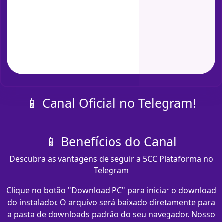
📱 Canal Oficial no Telegram!
📱 Benefícios do Canal
Descubra as vantagens de seguir a 5CC Plataforma no
Telegram
Clique no botão "Download PC" para iniciar o download
do instalador. O arquivo será baixado diretamente para
a pasta de downloads padrão do seu navegador. Nosso