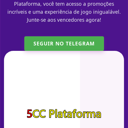
Plataforma, você tem acesso a promoções
incríveis e uma experiência de jogo inigualável.
Junte-se aos vencedores agora!
SEGUIR NO TELEGRAM