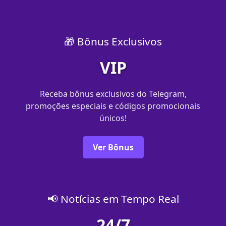
🎁 Bônus Exclusivos
VIP
Receba bônus exclusivos do Telegram,
promoções especiais e códigos promocionais
únicos!
Ver Bônus
📢 Notícias em Tempo Real
24/7