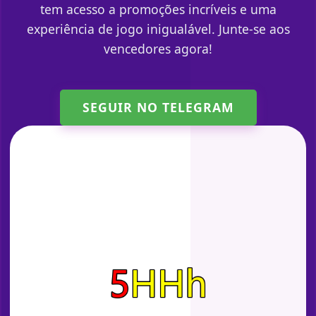
tem acesso a promoções incríveis e uma
experiência de jogo inigualável. Junte-se aos
vencedores agora!
SEGUIR NO TELEGRAM