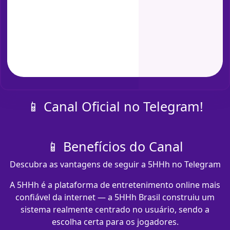
📱 Canal Oficial no Telegram!
📱 Benefícios do Canal
Descubra as vantagens de seguir a 5HHh no Telegram
A 5HHh é a plataforma de entretenimento online mais
confiável da internet — a 5HHh Brasil construiu um
sistema realmente centrado no usuário, sendo a
escolha certa para os jogadores.